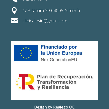

C/ Altamira 39 04005 Almería

clinicalovin@gmail.com
Design by Realego OC